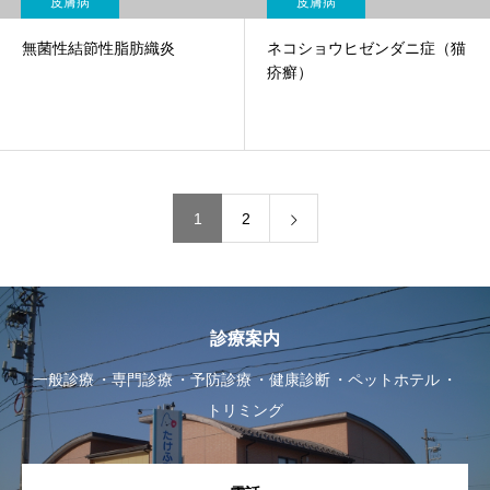
皮膚病
皮膚病
無菌性結節性脂肪織炎
ネコショウヒゼンダニ症（猫
疥癬）
1
2
診療案内
一般診療
専門診療
予防診療
健康診断
ペットホテル
トリミング