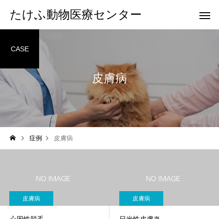
たけふ動物医療センター
CASE
皮膚病
一般診療
専門診
症例
皮膚病
ペットホテル
トリミン
皮膚病
皮膚病