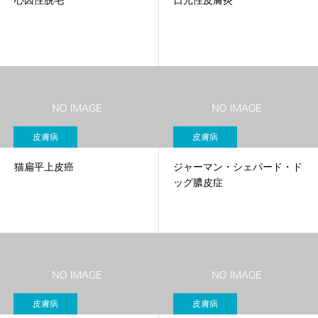
心因性脱毛
日光性皮膚炎
皮膚病
皮膚病
猫扁平上皮癌
ジャーマン・シェパード・ド
ッグ膿皮症
皮膚病
皮膚病